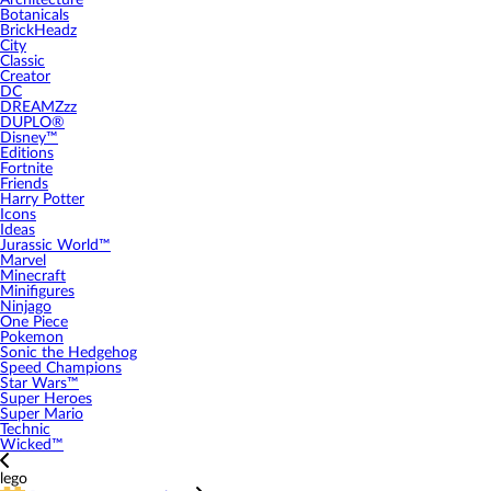
Architecture
Botanicals
BrickHeadz
City
Classic
Creator
DC
DREAMZzz
DUPLO®
Disney™
Editions
Fortnite
Friends
Harry Potter
Icons
Ideas
Jurassic World™
Marvel
Minecraft
Minifigures
Ninjago
One Piece
Pokemon
Sonic the Hedgehog
Speed Champions
Star Wars™
Super Heroes
Super Mario
Technic
Wicked™
lego