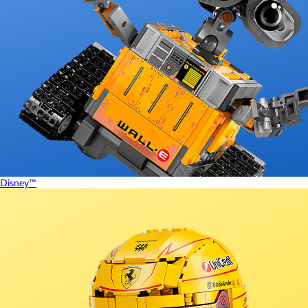
Disney™