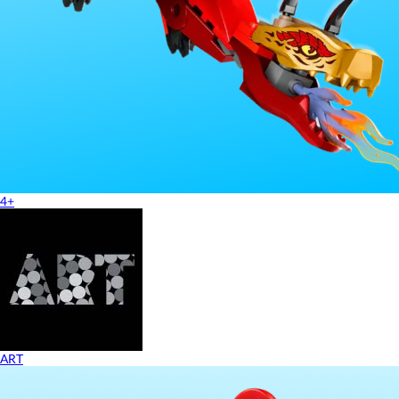
4+
ART