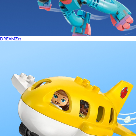
DREAMZzz