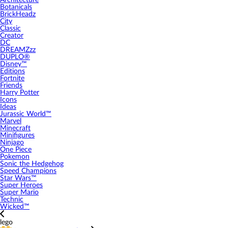
Architecture
Botanicals
BrickHeadz
City
Classic
Creator
DC
DREAMZzz
DUPLO®
Disney™
Editions
Fortnite
Friends
Harry Potter
Icons
Ideas
Jurassic World™
Marvel
Minecraft
Minifigures
Ninjago
One Piece
Pokemon
Sonic the Hedgehog
Speed Champions
Star Wars™
Super Heroes
Super Mario
Technic
Wicked™
lego