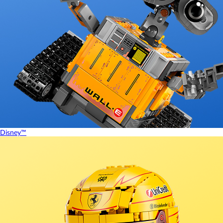
Disney™