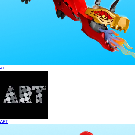
4+
ART