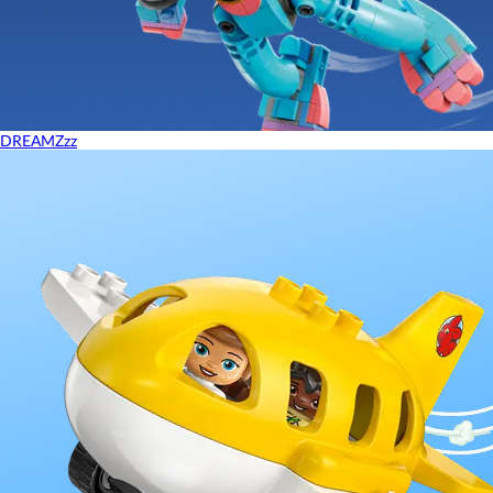
DREAMZzz