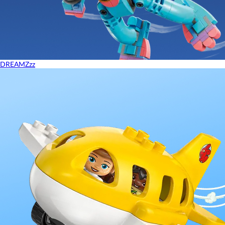
DREAMZzz