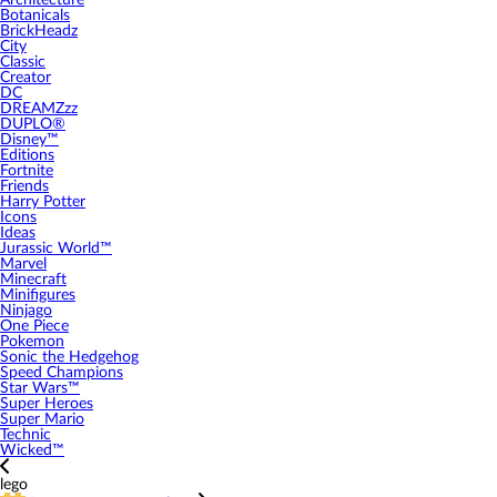
Architecture
Botanicals
BrickHeadz
City
Classic
Creator
DC
DREAMZzz
DUPLO®
Disney™
Editions
Fortnite
Friends
Harry Potter
Icons
Ideas
Jurassic World™
Marvel
Minecraft
Minifigures
Ninjago
One Piece
Pokemon
Sonic the Hedgehog
Speed Champions
Star Wars™
Super Heroes
Super Mario
Technic
Wicked™
lego