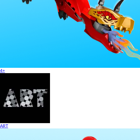
4+
ART