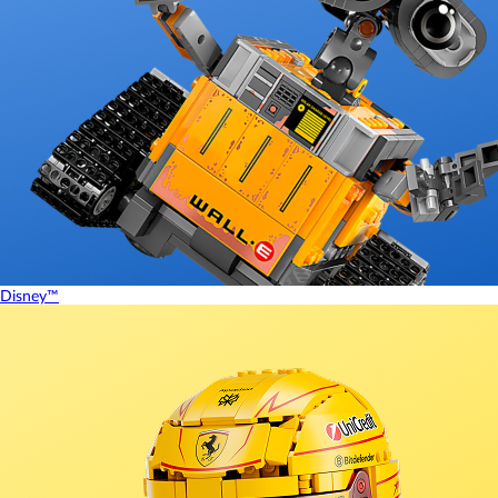
Disney™