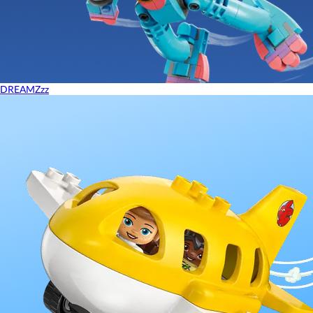
DREAMZzz