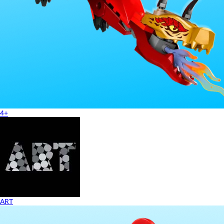
4+
ART