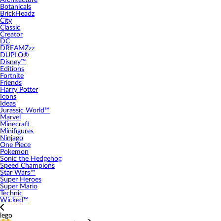
Architecture
Botanicals
BrickHeadz
City
Classic
Creator
DC
DREAMZzz
DUPLO®
Disney™
Editions
Fortnite
Friends
Harry Potter
Icons
Ideas
Jurassic World™
Marvel
Minecraft
Minifigures
Ninjago
One Piece
Pokemon
Sonic the Hedgehog
Speed Champions
Star Wars™
Super Heroes
Super Mario
Technic
Wicked™
lego