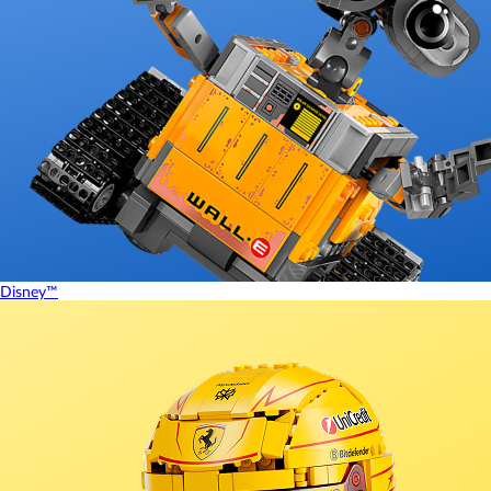
Disney™