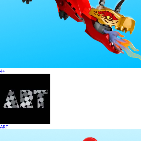
4+
ART