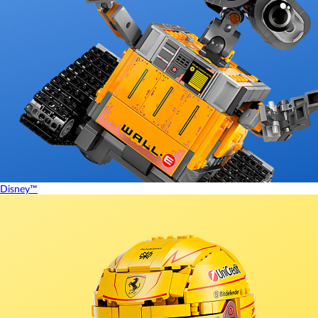
Disney™