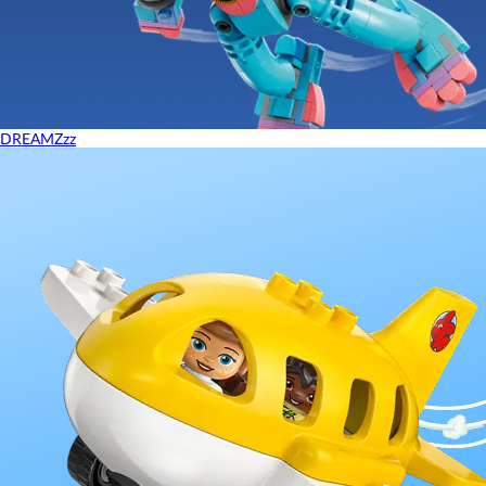
DREAMZzz