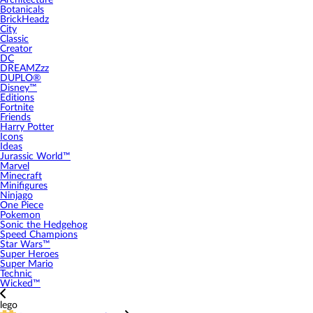
Architecture
Botanicals
BrickHeadz
City
Classic
Creator
DC
DREAMZzz
DUPLO®
Disney™
Editions
Fortnite
Friends
Harry Potter
Icons
Ideas
Jurassic World™
Marvel
Minecraft
Minifigures
Ninjago
One Piece
Pokemon
Sonic the Hedgehog
Speed Champions
Star Wars™
Super Heroes
Super Mario
Technic
Wicked™
lego