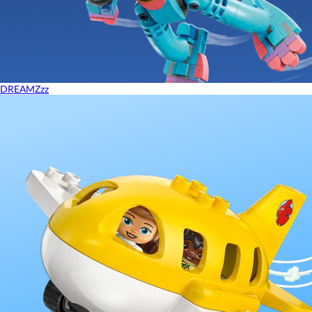
DREAMZzz