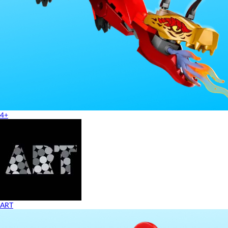
4+
ART