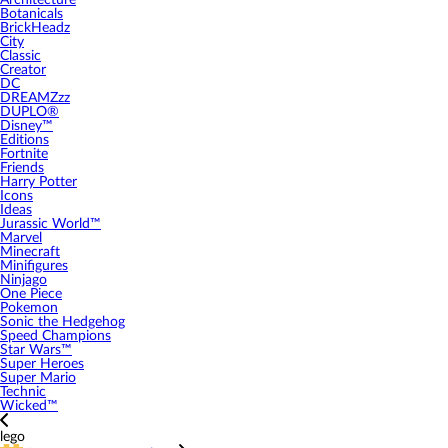
Architecture
Botanicals
BrickHeadz
City
Classic
Creator
DC
DREAMZzz
DUPLO®
Disney™
Editions
Fortnite
Friends
Harry Potter
Icons
Ideas
Jurassic World™
Marvel
Minecraft
Minifigures
Ninjago
One Piece
Pokemon
Sonic the Hedgehog
Speed Champions
Star Wars™
Super Heroes
Super Mario
Technic
Wicked™
lego