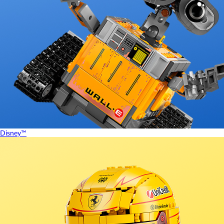
Disney™