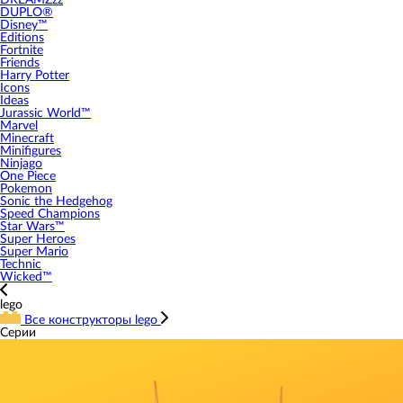
DREAMZzz
DUPLO®
Disney™
Editions
Fortnite
Friends
Harry Potter
Icons
Ideas
Jurassic World™
Marvel
Minecraft
Minifigures
Ninjago
One Piece
Pokemon
Sonic the Hedgehog
Speed Champions
Star Wars™
Super Heroes
Super Mario
Technic
Wicked™
lego
Все конструкторы lego
Серии