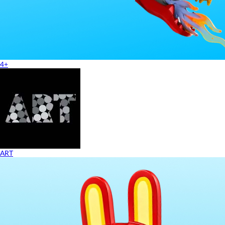
4+
ART