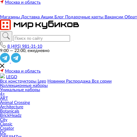
Москва и область
Магазины
Доставка
Акции
Блог
Подарочные карты
Вакансии
Обрат
8 (495) 981-31-10
9:00 — 22:00, ежедневно
Москва и область
LEGO
Все конструкторы Lego
Новинки
Распродажа
Все серии
Коллекционные наборы
Уникальные наборы
4+
ART
Animal Crossing
Architecture
Botanicals
BrickHeadz
City
Classic
Creator
DC