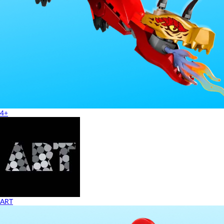
4+
ART