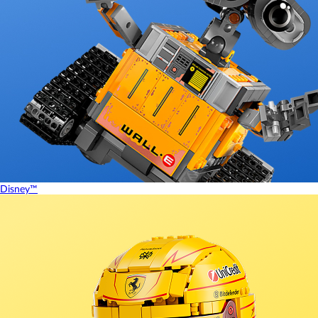
Disney™