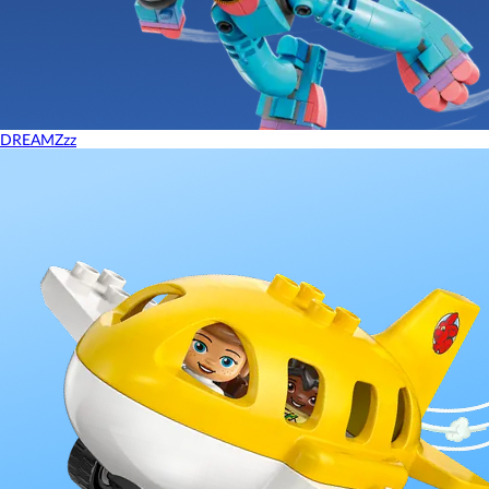
DREAMZzz