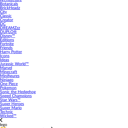
Architecture
Botanicals
BrickHeadz
City
Classic
Creator
DC
DREAMZzz
DUPLO®
Disney™
Editions
Fortnite
Friends
Harry Potter
Icons
Ideas
Jurassic World™
Marvel
Minecraft
Minifigures
Ninjago
One Piece
Pokemon
Sonic the Hedgehog
Speed Champions
Star Wars™
Super Heroes
Super Mario
Technic
Wicked™
lego