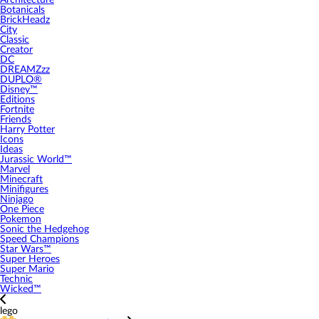
Architecture
Botanicals
BrickHeadz
City
Classic
Creator
DC
DREAMZzz
DUPLO®
Disney™
Editions
Fortnite
Friends
Harry Potter
Icons
Ideas
Jurassic World™
Marvel
Minecraft
Minifigures
Ninjago
One Piece
Pokemon
Sonic the Hedgehog
Speed Champions
Star Wars™
Super Heroes
Super Mario
Technic
Wicked™
lego