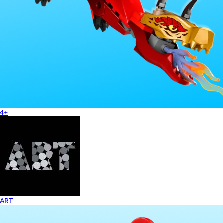
4+
ART