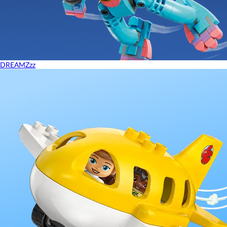
DREAMZzz