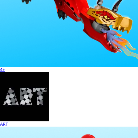
4+
ART