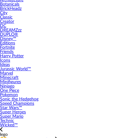
Architecture
Botanicals
BrickHeadz
City
Classic
Creator
DC
DREAMZzz
DUPLO®
Disney™
Editions
Fortnite
Friends
Harry Potter
Icons
Ideas
Jurassic World™
Marvel
Minecraft
Minifigures
Ninjago
One Piece
Pokemon
Sonic the Hedgehog
Speed Champions
Star Wars™
Super Heroes
Super Mario
Technic
Wicked™
lego