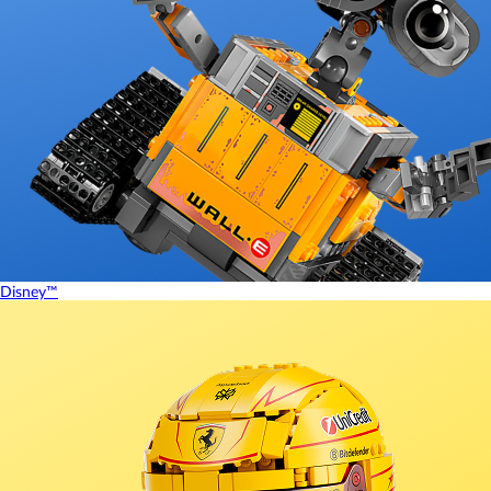
Disney™