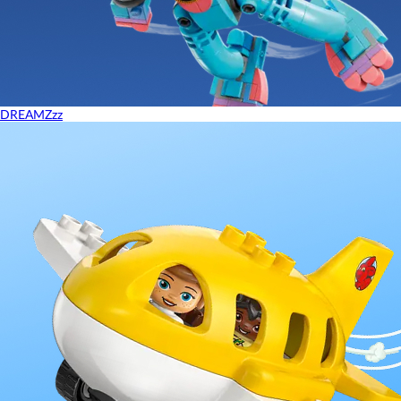
DREAMZzz