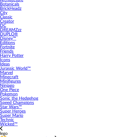
Architecture
Botanicals
BrickHeadz
City
Classic
Creator
DC
DREAMZzz
DUPLO®
Disney™
Editions
Fortnite
Friends
Harry Potter
Icons
Ideas
Jurassic World™
Marvel
Minecraft
Minifigures
Ninjago
One Piece
Pokemon
Sonic the Hedgehog
Speed Champions
Star Wars™
Super Heroes
Super Mario
Technic
Wicked™
lego