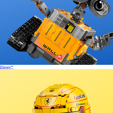
Disney™