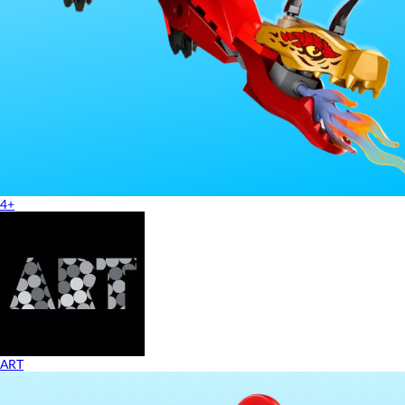
4+
ART