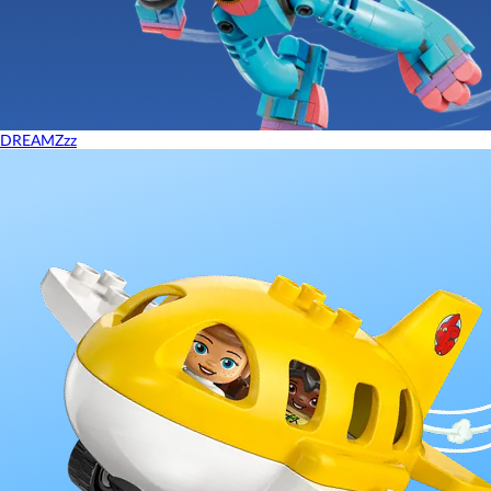
DREAMZzz