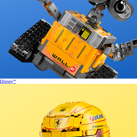
Disney™