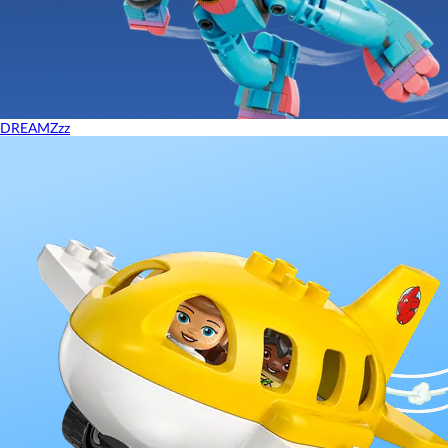
DREAMZzz