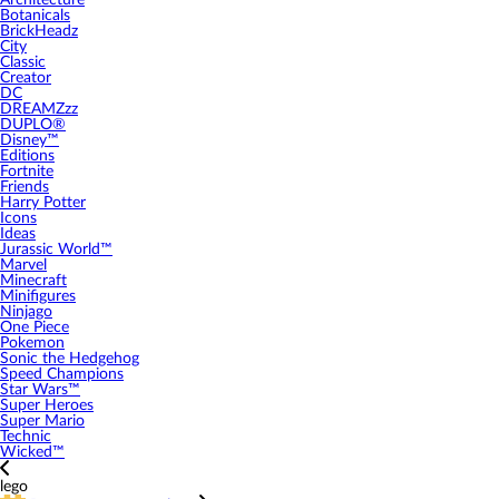
Architecture
Botanicals
BrickHeadz
City
Classic
Creator
DC
DREAMZzz
DUPLO®
Disney™
Editions
Fortnite
Friends
Harry Potter
Icons
Ideas
Jurassic World™
Marvel
Minecraft
Minifigures
Ninjago
One Piece
Pokemon
Sonic the Hedgehog
Speed Champions
Star Wars™
Super Heroes
Super Mario
Technic
Wicked™
lego