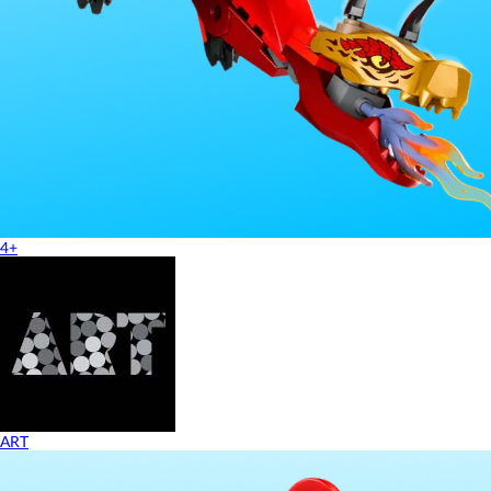
4+
ART