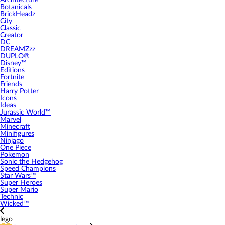
Architecture
Botanicals
BrickHeadz
City
Classic
Creator
DC
DREAMZzz
DUPLO®
Disney™
Editions
Fortnite
Friends
Harry Potter
Icons
Ideas
Jurassic World™
Marvel
Minecraft
Minifigures
Ninjago
One Piece
Pokemon
Sonic the Hedgehog
Speed Champions
Star Wars™
Super Heroes
Super Mario
Technic
Wicked™
lego