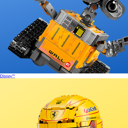
Disney™