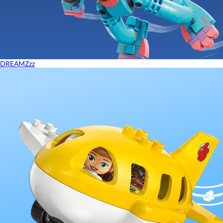
DREAMZzz