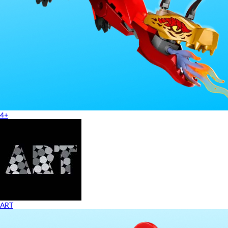
4+
ART