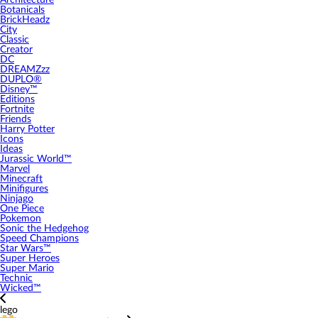
Architecture
Botanicals
BrickHeadz
City
Classic
Creator
DC
DREAMZzz
DUPLO®
Disney™
Editions
Fortnite
Friends
Harry Potter
Icons
Ideas
Jurassic World™
Marvel
Minecraft
Minifigures
Ninjago
One Piece
Pokemon
Sonic the Hedgehog
Speed Champions
Star Wars™
Super Heroes
Super Mario
Technic
Wicked™
lego