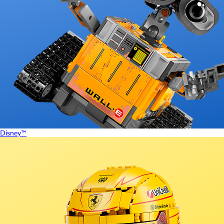
Disney™