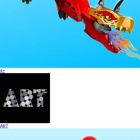
4+
ART