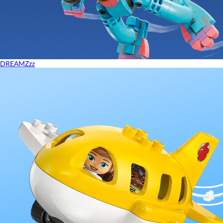
DREAMZzz