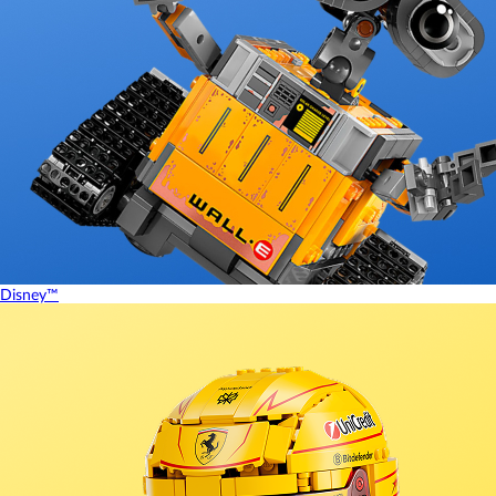
Disney™