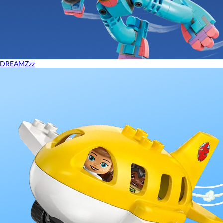
DREAMZzz