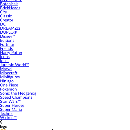
Architecture
Botanicals
BrickHeadz
City
Classic
Creator
DC
DREAMZzz
DUPLO®
Disney™
Editions
Fortnite
Friends
Harry Potter
Icons
Ideas
Jurassic World™
Marvel
Minecraft
Minifigures
Ninjago
One Piece
Pokemon
Sonic the Hedgehog
Speed Champions
Star Wars™
Super Heroes
Super Mario
Technic
Wicked™
lego