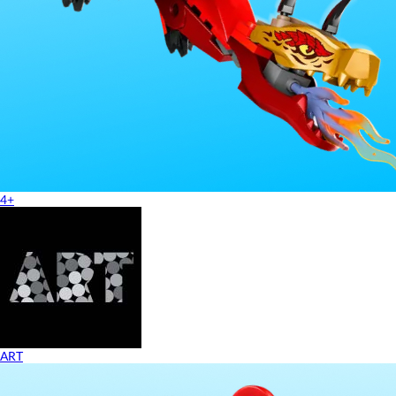
4+
ART