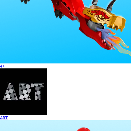
4+
ART