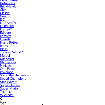
Architecture
Botanicals
BrickHeadz
City
Classic
Creator
DC
DREAMZzz
DUPLO®
Disney™
Editions
Fortnite
Friends
Harry Potter
Icons
Ideas
Jurassic World™
Marvel
Minecraft
Minifigures
Ninjago
One Piece
Pokemon
Sonic the Hedgehog
Speed Champions
Star Wars™
Super Heroes
Super Mario
Technic
Wicked™
lego