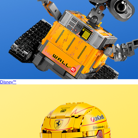
Disney™