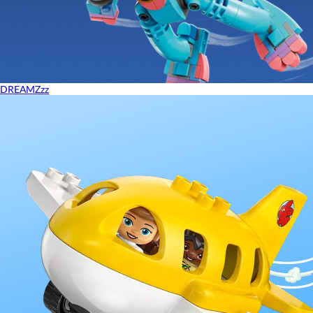
DREAMZzz