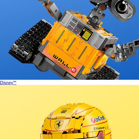
Disney™