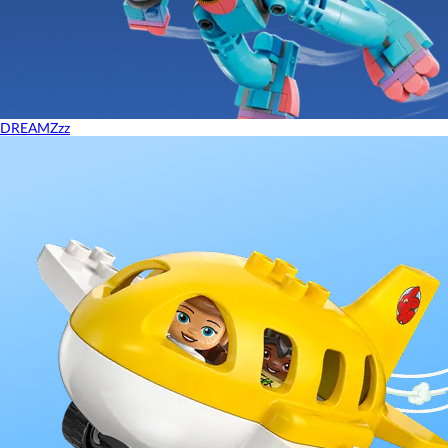
DREAMZzz