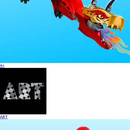
4+
ART