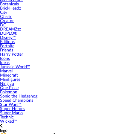
Architecture
Botanicals
BrickHeadz
City
Classic
Creator
DC
DREAMZzz
DUPLO®
Disney™
Editions
Fortnite
Friends
Harry Potter
Icons
Ideas
Jurassic World™
Marvel
Minecraft
Minifigures
Ninjago
One Piece
Pokemon
Sonic the Hedgehog
Speed Champions
Star Wars™
Super Heroes
Super Mario
Technic
Wicked™
lego