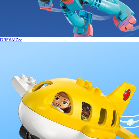
DREAMZzz