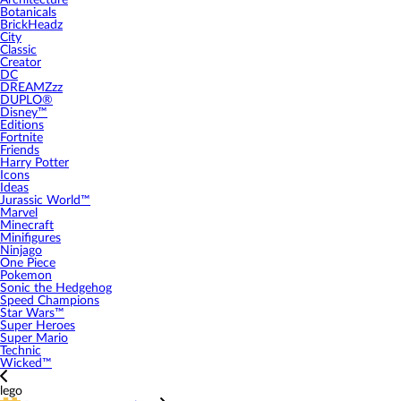
Architecture
Botanicals
BrickHeadz
City
Classic
Creator
DC
DREAMZzz
DUPLO®
Disney™
Editions
Fortnite
Friends
Harry Potter
Icons
Ideas
Jurassic World™
Marvel
Minecraft
Minifigures
Ninjago
One Piece
Pokemon
Sonic the Hedgehog
Speed Champions
Star Wars™
Super Heroes
Super Mario
Technic
Wicked™
lego