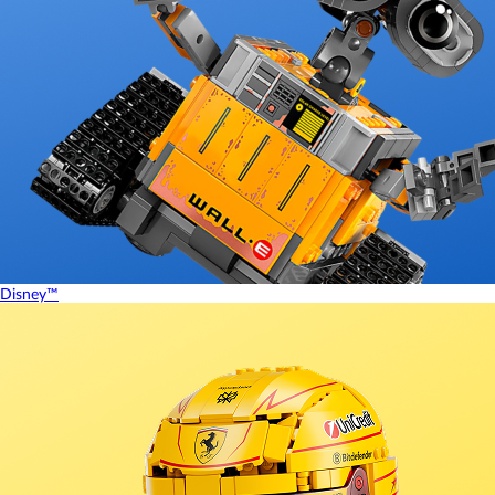
Disney™