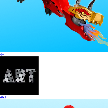
4+
ART