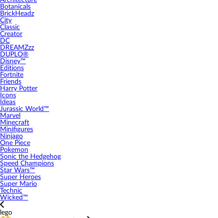
Architecture
Botanicals
BrickHeadz
City
Classic
Creator
DC
DREAMZzz
DUPLO®
Disney™
Editions
Fortnite
Friends
Harry Potter
Icons
Ideas
Jurassic World™
Marvel
Minecraft
Minifigures
Ninjago
One Piece
Pokemon
Sonic the Hedgehog
Speed Champions
Star Wars™
Super Heroes
Super Mario
Technic
Wicked™
lego