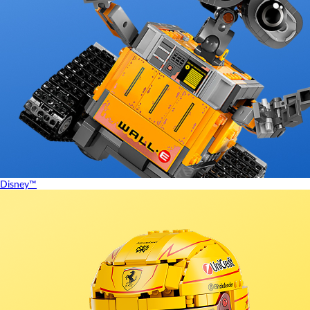
Disney™