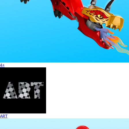
4+
ART