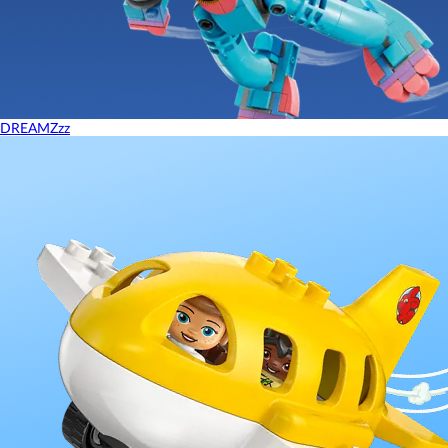
DREAMZzz