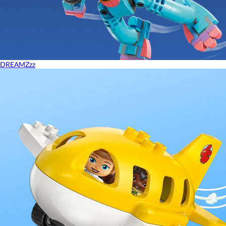
DREAMZzz