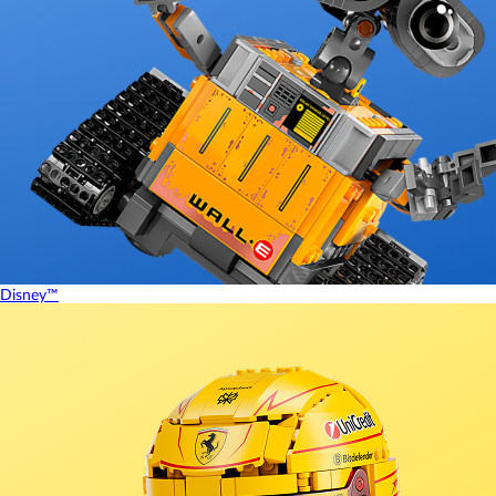
Disney™