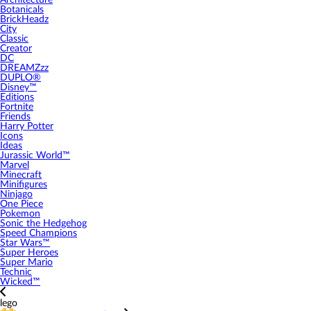
Architecture
Botanicals
BrickHeadz
City
Classic
Creator
DC
DREAMZzz
DUPLO®
Disney™
Editions
Fortnite
Friends
Harry Potter
Icons
Ideas
Jurassic World™
Marvel
Minecraft
Minifigures
Ninjago
One Piece
Pokemon
Sonic the Hedgehog
Speed Champions
Star Wars™
Super Heroes
Super Mario
Technic
Wicked™
lego