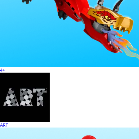
4+
ART