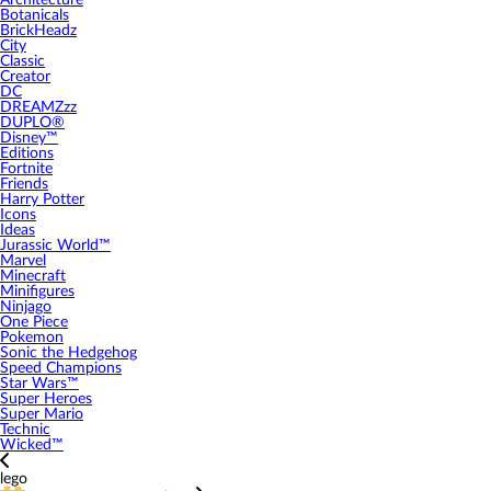
Architecture
Botanicals
BrickHeadz
City
Classic
Creator
DC
DREAMZzz
DUPLO®
Disney™
Editions
Fortnite
Friends
Harry Potter
Icons
Ideas
Jurassic World™
Marvel
Minecraft
Minifigures
Ninjago
One Piece
Pokemon
Sonic the Hedgehog
Speed Champions
Star Wars™
Super Heroes
Super Mario
Technic
Wicked™
lego