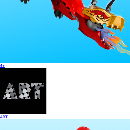
4+
ART