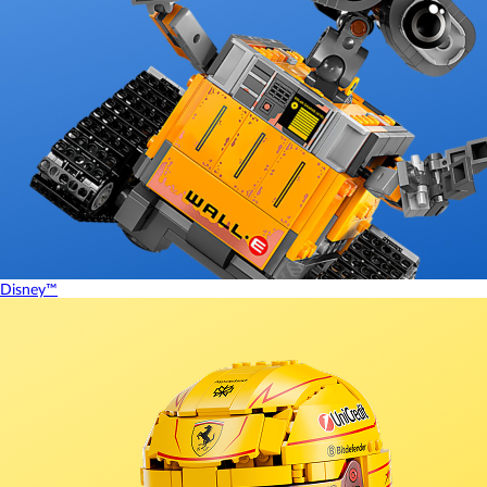
Disney™