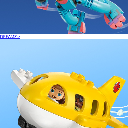
DREAMZzz