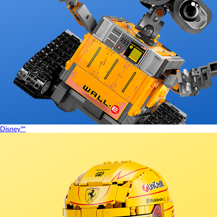
Disney™