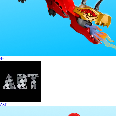
4+
ART