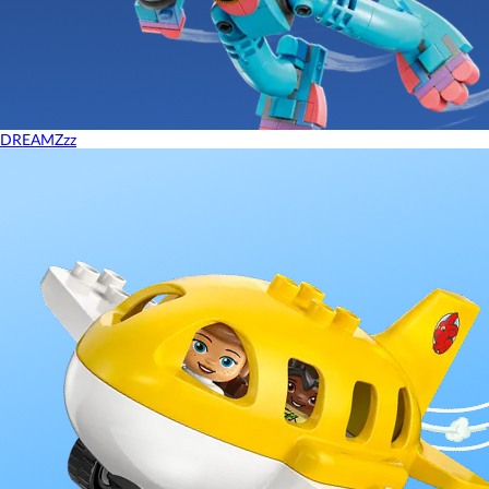
DREAMZzz