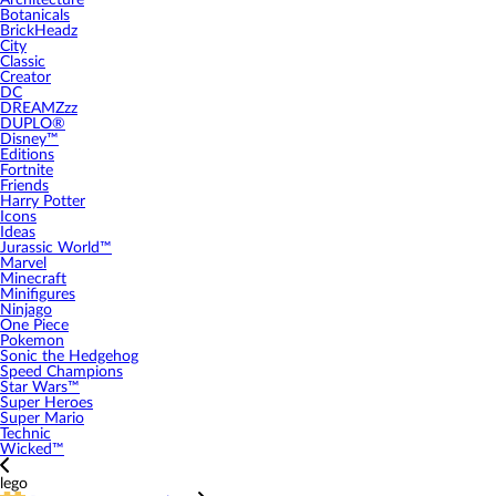
Architecture
Botanicals
BrickHeadz
City
Classic
Creator
DC
DREAMZzz
DUPLO®
Disney™
Editions
Fortnite
Friends
Harry Potter
Icons
Ideas
Jurassic World™
Marvel
Minecraft
Minifigures
Ninjago
One Piece
Pokemon
Sonic the Hedgehog
Speed Champions
Star Wars™
Super Heroes
Super Mario
Technic
Wicked™
lego