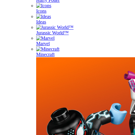
Harry Potter
Icons
Ideas
Jurassic World™
Marvel
Minecraft