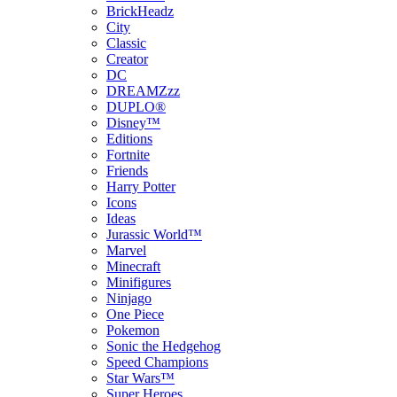
BrickHeadz
City
Classic
Creator
DC
DREAMZzz
DUPLO®
Disney™
Editions
Fortnite
Friends
Harry Potter
Icons
Ideas
Jurassic World™
Marvel
Minecraft
Minifigures
Ninjago
One Piece
Pokemon
Sonic the Hedgehog
Speed Champions
Star Wars™
Super Heroes