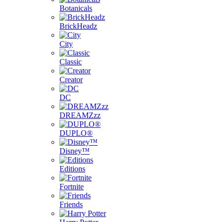
Botanicals
BrickHeadz
City
Classic
Creator
DC
DREAMZzz
DUPLO®
Disney™
Editions
Fortnite
Friends