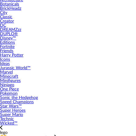
Architecture
Botanicals
BrickHeadz
City
Classic
Creator
DC
DREAMZzz
DUPLO®
Disney™
Editions
Fortnite
Friends
Harry Potter
Icons
Ideas
Jurassic World™
Marvel
Minecraft
Minifigures
Ninjago
One Piece
Pokemon
Sonic the Hedgehog
Speed Champions
Star Wars™
Super Heroes
Super Mario
Technic
Wicked™
lego