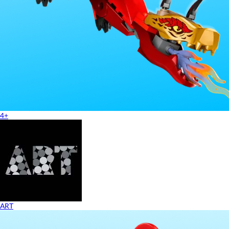
4+
ART