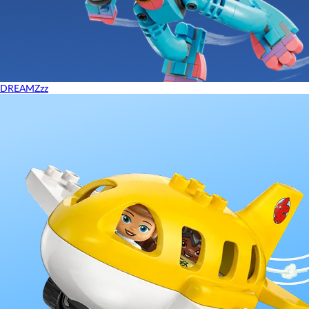
DREAMZzz