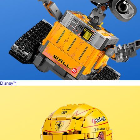
Disney™