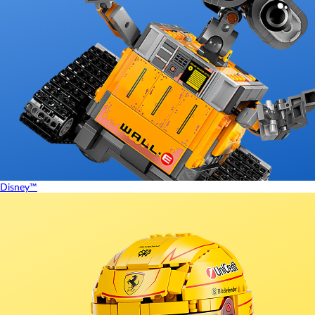
Disney™