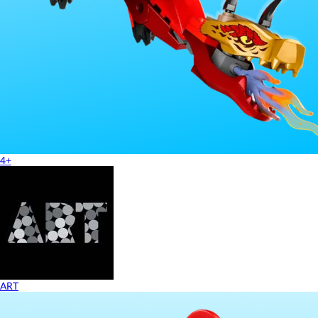
4+
ART