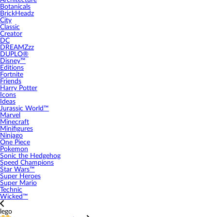
Architecture
Botanicals
BrickHeadz
City
Classic
Creator
DC
DREAMZzz
DUPLO®
Disney™
Editions
Fortnite
Friends
Harry Potter
Icons
Ideas
Jurassic World™
Marvel
Minecraft
Minifigures
Ninjago
One Piece
Pokemon
Sonic the Hedgehog
Speed Champions
Star Wars™
Super Heroes
Super Mario
Technic
Wicked™
lego