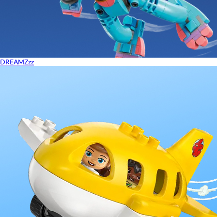
DREAMZzz