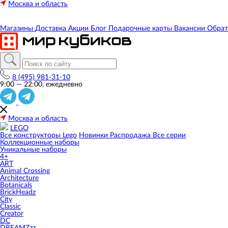
Москва и область
Магазины
Доставка
Акции
Блог
Подарочные карты
Вакансии
Обрат
8 (495) 981-31-10
9:00 — 22:00, ежедневно
Москва и область
LEGO
Все конструкторы Lego
Новинки
Распродажа
Все серии
Коллекционные наборы
Уникальные наборы
4+
ART
Animal Crossing
Architecture
Botanicals
BrickHeadz
City
Classic
Creator
DC