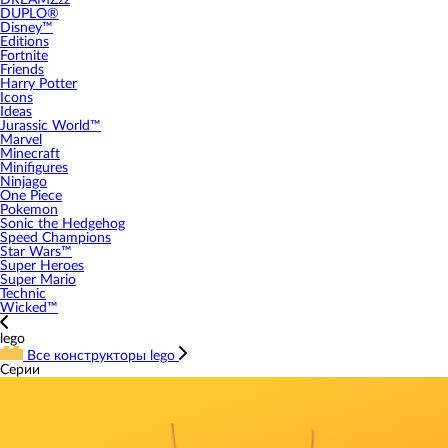
DREAMZzz
DUPLO®
Disney™
Editions
Fortnite
Friends
Harry Potter
Icons
Ideas
Jurassic World™
Marvel
Minecraft
Minifigures
Ninjago
One Piece
Pokemon
Sonic the Hedgehog
Speed Champions
Star Wars™
Super Heroes
Super Mario
Technic
Wicked™
lego
Все конструкторы lego
Серии