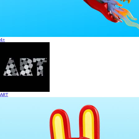
4+
ART