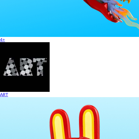
4+
ART