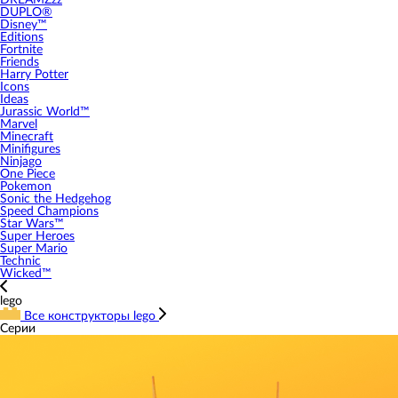
DREAMZzz
DUPLO®
Disney™
Editions
Fortnite
Friends
Harry Potter
Icons
Ideas
Jurassic World™
Marvel
Minecraft
Minifigures
Ninjago
One Piece
Pokemon
Sonic the Hedgehog
Speed Champions
Star Wars™
Super Heroes
Super Mario
Technic
Wicked™
lego
Все конструкторы lego
Серии