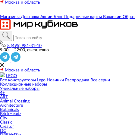
Москва и область
Магазины
Доставка
Акции
Блог
Подарочные карты
Вакансии
Обрат
8 (495) 981-31-10
9:00 — 22:00, ежедневно
Москва и область
LEGO
Все конструкторы Lego
Новинки
Распродажа
Все серии
Коллекционные наборы
Уникальные наборы
4+
ART
Animal Crossing
Architecture
Botanicals
BrickHeadz
City
Classic
Creator
DC