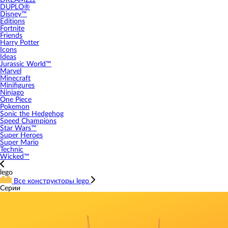
DREAMZzz
DUPLO®
Disney™
Editions
Fortnite
Friends
Harry Potter
Icons
Ideas
Jurassic World™
Marvel
Minecraft
Minifigures
Ninjago
One Piece
Pokemon
Sonic the Hedgehog
Speed Champions
Star Wars™
Super Heroes
Super Mario
Technic
Wicked™
lego
Все конструкторы lego
Серии