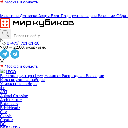
Москва и область
Магазины
Доставка
Акции
Блог
Подарочные карты
Вакансии
Обрат
8 (495) 981-31-10
9:00 — 22:00, ежедневно
Москва и область
LEGO
Все конструкторы Lego
Новинки
Распродажа
Все серии
Коллекционные наборы
Уникальные наборы
4+
ART
Animal Crossing
Architecture
Botanicals
BrickHeadz
City
Classic
Creator
DC