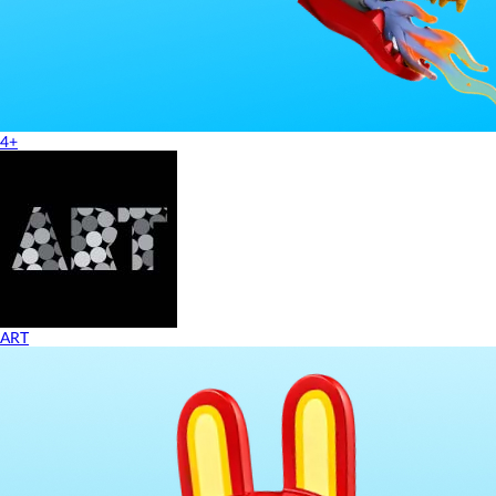
4+
ART