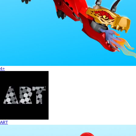
4+
ART