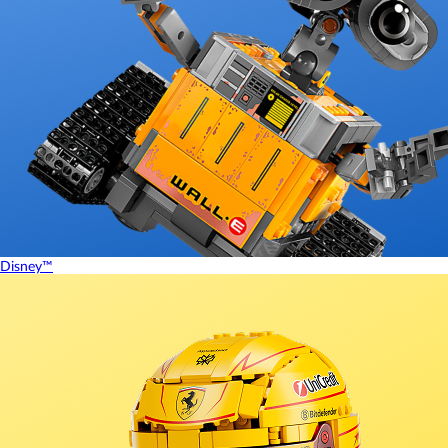
Disney™