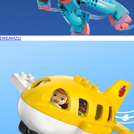
DREAMZzz