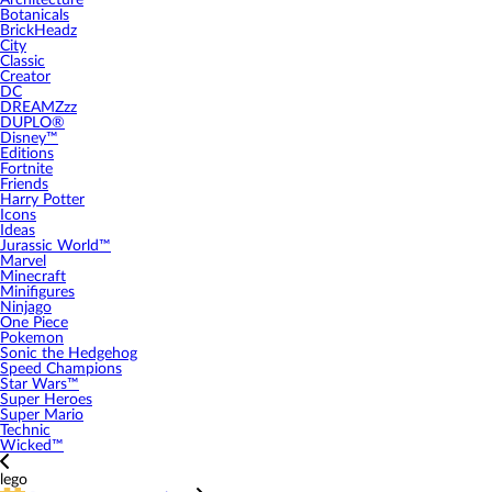
Architecture
Botanicals
BrickHeadz
City
Classic
Creator
DC
DREAMZzz
DUPLO®
Disney™
Editions
Fortnite
Friends
Harry Potter
Icons
Ideas
Jurassic World™
Marvel
Minecraft
Minifigures
Ninjago
One Piece
Pokemon
Sonic the Hedgehog
Speed Champions
Star Wars™
Super Heroes
Super Mario
Technic
Wicked™
lego