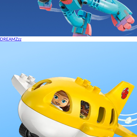
DREAMZzz