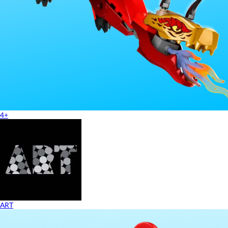
4+
ART