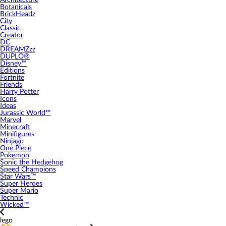
Architecture
Botanicals
BrickHeadz
City
Classic
Creator
DC
DREAMZzz
DUPLO®
Disney™
Editions
Fortnite
Friends
Harry Potter
Icons
Ideas
Jurassic World™
Marvel
Minecraft
Minifigures
Ninjago
One Piece
Pokemon
Sonic the Hedgehog
Speed Champions
Star Wars™
Super Heroes
Super Mario
Technic
Wicked™
lego