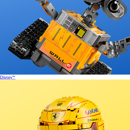
Disney™