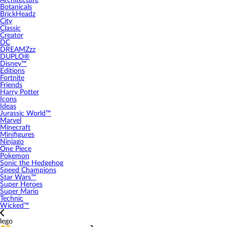
Architecture
Botanicals
BrickHeadz
City
Classic
Creator
DC
DREAMZzz
DUPLO®
Disney™
Editions
Fortnite
Friends
Harry Potter
Icons
Ideas
Jurassic World™
Marvel
Minecraft
Minifigures
Ninjago
One Piece
Pokemon
Sonic the Hedgehog
Speed Champions
Star Wars™
Super Heroes
Super Mario
Technic
Wicked™
lego