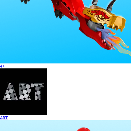
4+
ART