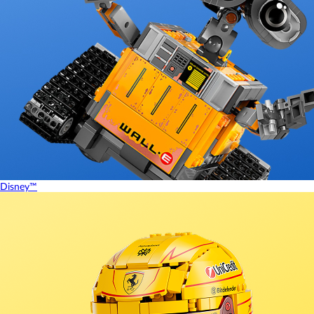
Disney™