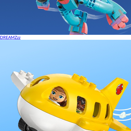
DREAMZzz