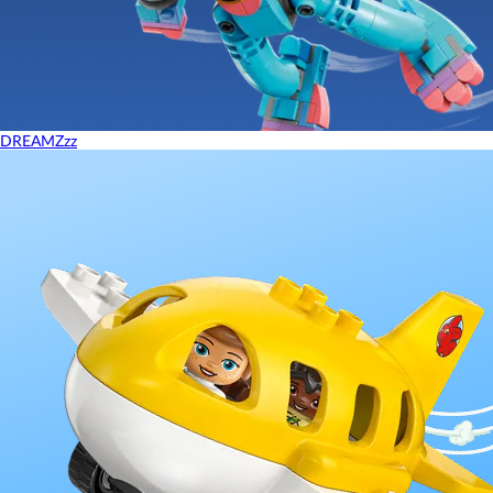
DREAMZzz