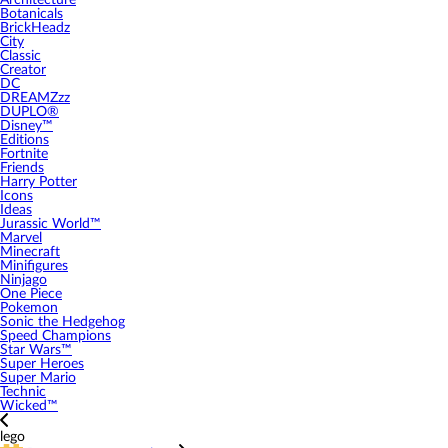
Architecture
Botanicals
BrickHeadz
City
Classic
Creator
DC
DREAMZzz
DUPLO®
Disney™
Editions
Fortnite
Friends
Harry Potter
Icons
Ideas
Jurassic World™
Marvel
Minecraft
Minifigures
Ninjago
One Piece
Pokemon
Sonic the Hedgehog
Speed Champions
Star Wars™
Super Heroes
Super Mario
Technic
Wicked™
lego