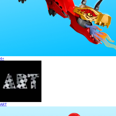
4+
ART