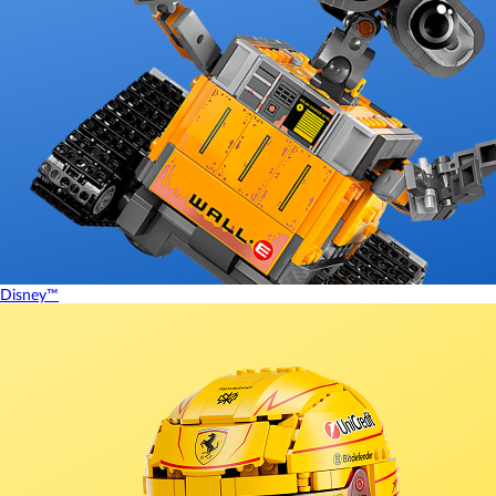
Disney™