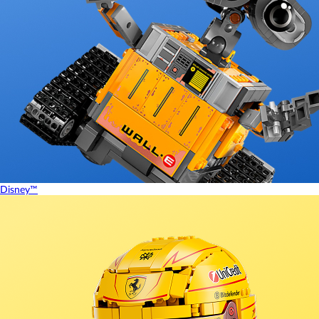
Disney™