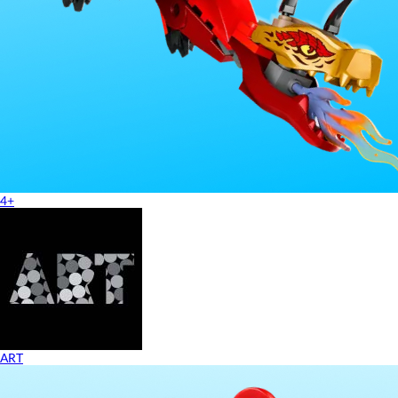
4+
ART