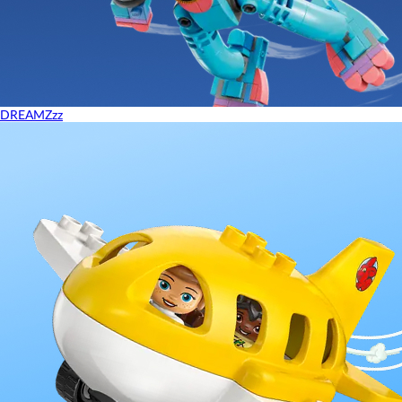
DREAMZzz