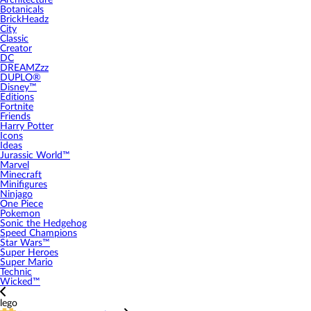
Architecture
Botanicals
BrickHeadz
City
Classic
Creator
DC
DREAMZzz
DUPLO®
Disney™
Editions
Fortnite
Friends
Harry Potter
Icons
Ideas
Jurassic World™
Marvel
Minecraft
Minifigures
Ninjago
One Piece
Pokemon
Sonic the Hedgehog
Speed Champions
Star Wars™
Super Heroes
Super Mario
Technic
Wicked™
lego