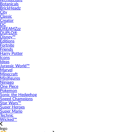
Architecture
Botanicals
BrickHeadz
City
Classic
Creator
DC
DREAMZzz
DUPLO®
Disney™
Editions
Fortnite
Friends
Harry Potter
Icons
Ideas
Jurassic World™
Marvel
Minecraft
Minifigures
Ninjago
One Piece
Pokemon
Sonic the Hedgehog
Speed Champions
Star Wars™
Super Heroes
Super Mario
Technic
Wicked™
lego