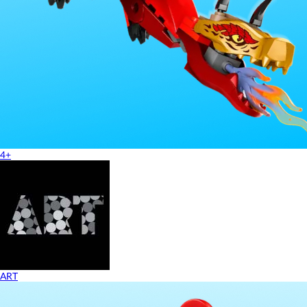
4+
ART