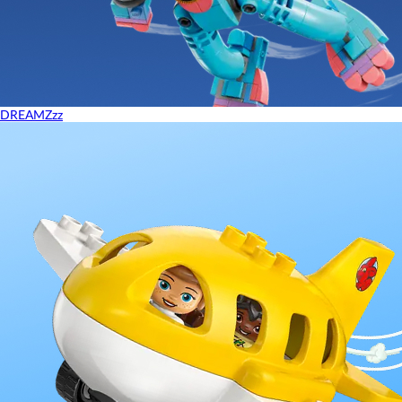
DREAMZzz