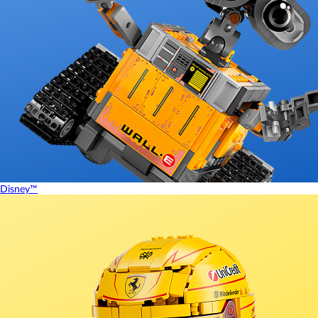
Disney™