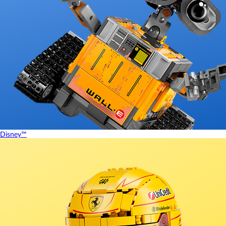
Disney™