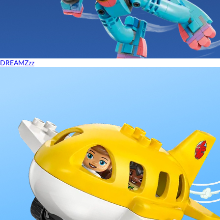
DREAMZzz