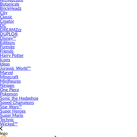
Architecture
Botanicals
BrickHeadz
City
Classic
Creator
DC
DREAMZzz
DUPLO®
Disney™
Editions
Fortnite
Friends
Harry Potter
Icons
Ideas
Jurassic World™
Marvel
Minecraft
Minifigures
Ninjago
One Piece
Pokemon
Sonic the Hedgehog
Speed Champions
Star Wars™
Super Heroes
Super Mario
Technic
Wicked™
lego