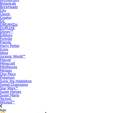
Architecture
Botanicals
BrickHeadz
City
Classic
Creator
DC
DREAMZzz
DUPLO®
Disney™
Editions
Fortnite
Friends
Harry Potter
Icons
Ideas
Jurassic World™
Marvel
Minecraft
Minifigures
Ninjago
One Piece
Pokemon
Sonic the Hedgehog
Speed Champions
Star Wars™
Super Heroes
Super Mario
Technic
Wicked™
lego