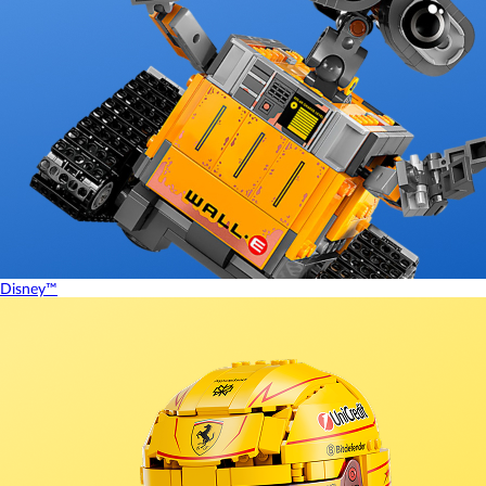
Disney™