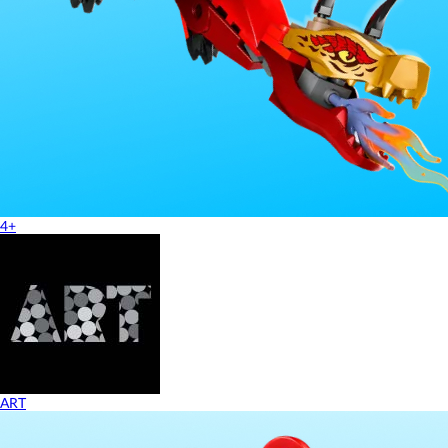
4+
ART