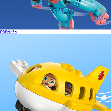
DREAMZzz