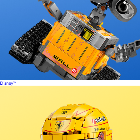
Disney™