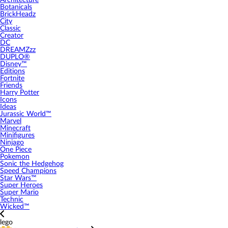
Architecture
Botanicals
BrickHeadz
City
Classic
Creator
DC
DREAMZzz
DUPLO®
Disney™
Editions
Fortnite
Friends
Harry Potter
Icons
Ideas
Jurassic World™
Marvel
Minecraft
Minifigures
Ninjago
One Piece
Pokemon
Sonic the Hedgehog
Speed Champions
Star Wars™
Super Heroes
Super Mario
Technic
Wicked™
lego