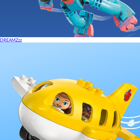
DREAMZzz