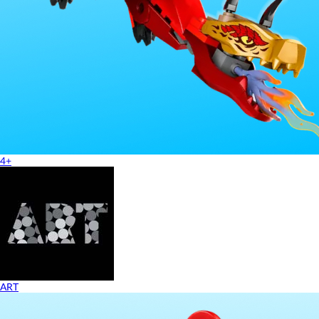
4+
ART