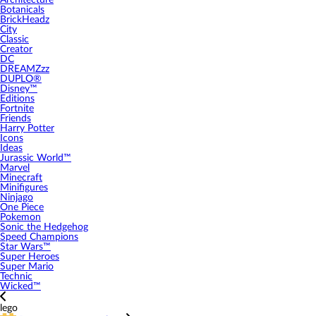
Architecture
Botanicals
BrickHeadz
City
Classic
Creator
DC
DREAMZzz
DUPLO®
Disney™
Editions
Fortnite
Friends
Harry Potter
Icons
Ideas
Jurassic World™
Marvel
Minecraft
Minifigures
Ninjago
One Piece
Pokemon
Sonic the Hedgehog
Speed Champions
Star Wars™
Super Heroes
Super Mario
Technic
Wicked™
lego