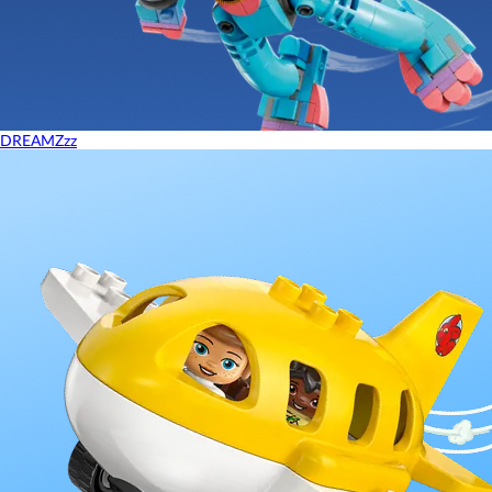
DREAMZzz