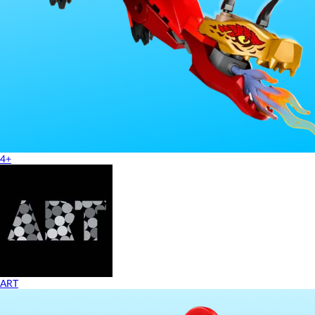
4+
ART