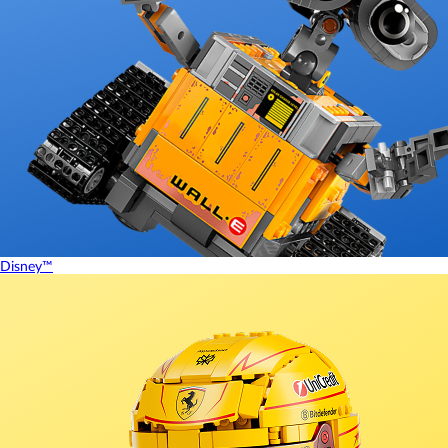
Disney™