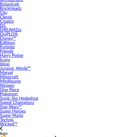
Architecture
Botanicals
BrickHeadz
City
Classic
Creator
DC
DREAMZzz
DUPLO®
Disney™
Editions
Fortnite
Friends
Harry Potter
Icons
Ideas
Jurassic World™
Marvel
Minecraft
Minifigures
Ninjago
One Piece
Pokemon
Sonic the Hedgehog
Speed Champions
Star Wars™
Super Heroes
Super Mario
Technic
Wicked™
lego