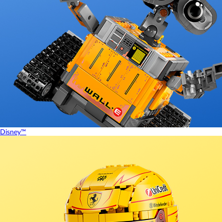
Disney™