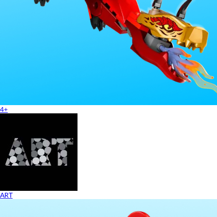
4+
ART