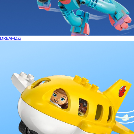
DREAMZzz