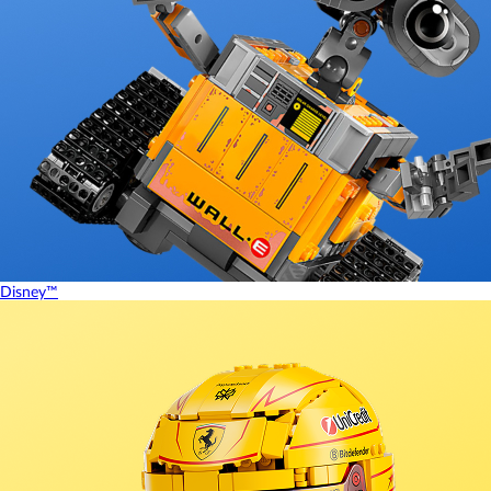
Disney™