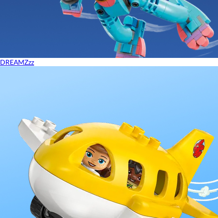
DREAMZzz