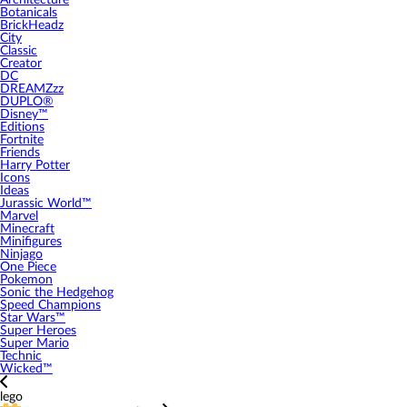
Architecture
Botanicals
BrickHeadz
City
Classic
Creator
DC
DREAMZzz
DUPLO®
Disney™
Editions
Fortnite
Friends
Harry Potter
Icons
Ideas
Jurassic World™
Marvel
Minecraft
Minifigures
Ninjago
One Piece
Pokemon
Sonic the Hedgehog
Speed Champions
Star Wars™
Super Heroes
Super Mario
Technic
Wicked™
lego