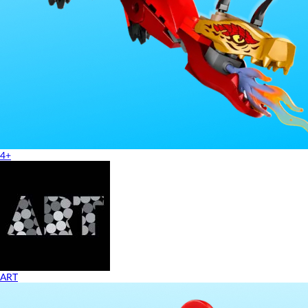
4+
ART