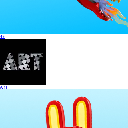
4+
ART