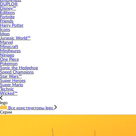
DREAMZzz
DUPLO®
Disney™
Editions
Fortnite
Friends
Harry Potter
Icons
Ideas
Jurassic World™
Marvel
Minecraft
Minifigures
Ninjago
One Piece
Pokemon
Sonic the Hedgehog
Speed Champions
Star Wars™
Super Heroes
Super Mario
Technic
Wicked™
lego
Все конструкторы lego
Серии