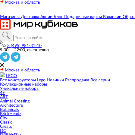
Москва и область
Магазины
Доставка
Акции
Блог
Подарочные карты
Вакансии
Обрат
8 (495) 981-31-10
9:00 — 22:00, ежедневно
Москва и область
LEGO
Все конструкторы Lego
Новинки
Распродажа
Все серии
Коллекционные наборы
Уникальные наборы
4+
ART
Animal Crossing
Architecture
Botanicals
BrickHeadz
City
Classic
Creator
DC