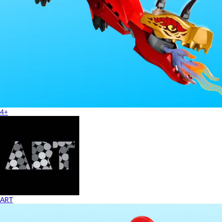
4+
ART