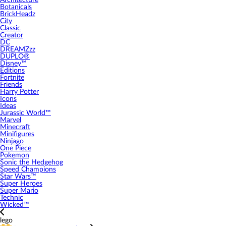
Architecture
Botanicals
BrickHeadz
City
Classic
Creator
DC
DREAMZzz
DUPLO®
Disney™
Editions
Fortnite
Friends
Harry Potter
Icons
Ideas
Jurassic World™
Marvel
Minecraft
Minifigures
Ninjago
One Piece
Pokemon
Sonic the Hedgehog
Speed Champions
Star Wars™
Super Heroes
Super Mario
Technic
Wicked™
lego