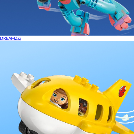
DREAMZzz