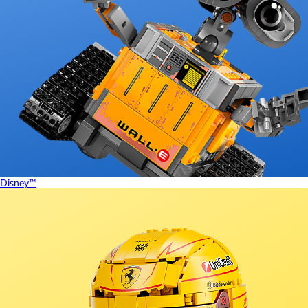
Disney™