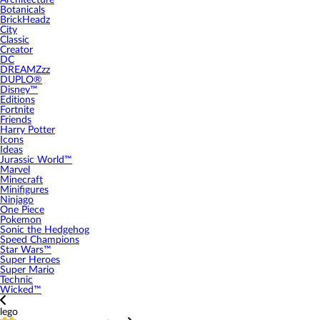
Architecture
Botanicals
BrickHeadz
City
Classic
Creator
DC
DREAMZzz
DUPLO®
Disney™
Editions
Fortnite
Friends
Harry Potter
Icons
Ideas
Jurassic World™
Marvel
Minecraft
Minifigures
Ninjago
One Piece
Pokemon
Sonic the Hedgehog
Speed Champions
Star Wars™
Super Heroes
Super Mario
Technic
Wicked™
lego