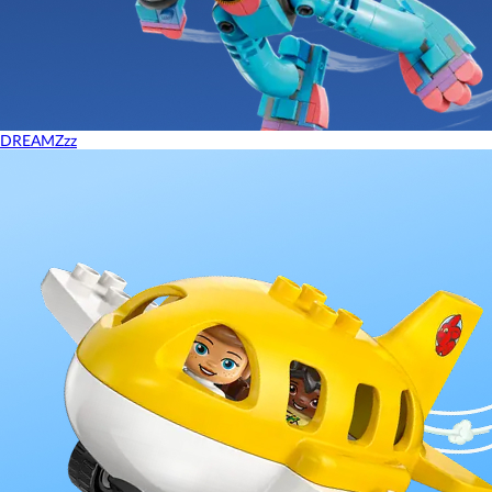
DREAMZzz