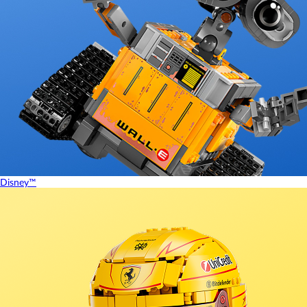
Disney™