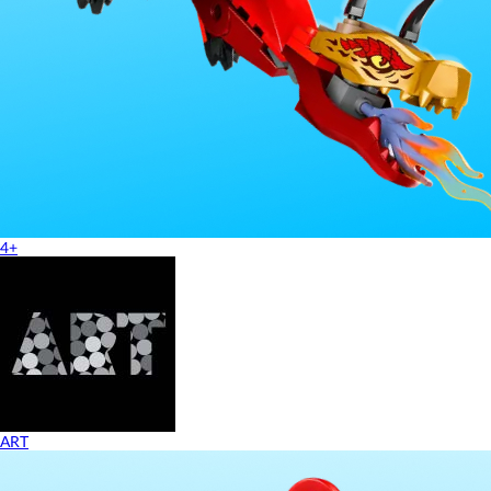
4+
ART