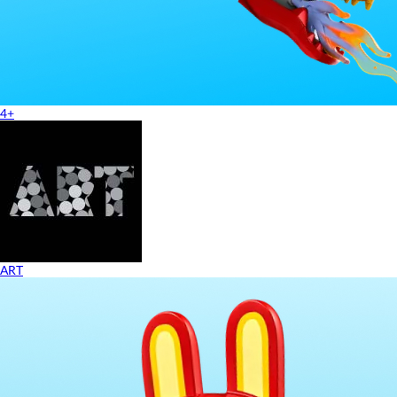
4+
ART