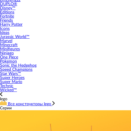
DREAMZzz
DUPLO®
Disney™
Editions
Fortnite
Friends
Harry Potter
Icons
Ideas
Jurassic World™
Marvel
Minecraft
Minifigures
Ninjago
One Piece
Pokemon
Sonic the Hedgehog
Speed Champions
Star Wars™
Super Heroes
Super Mario
Technic
Wicked™
lego
Все конструкторы lego
Серии