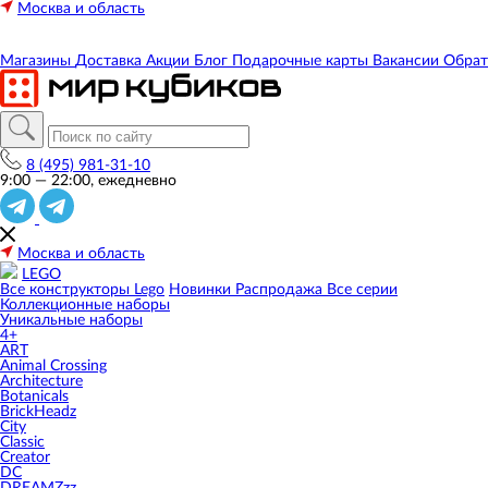
Москва и область
Магазины
Доставка
Акции
Блог
Подарочные карты
Вакансии
Обрат
8 (495) 981-31-10
9:00 — 22:00, ежедневно
Москва и область
LEGO
Все конструкторы Lego
Новинки
Распродажа
Все серии
Коллекционные наборы
Уникальные наборы
4+
ART
Animal Crossing
Architecture
Botanicals
BrickHeadz
City
Classic
Creator
DC