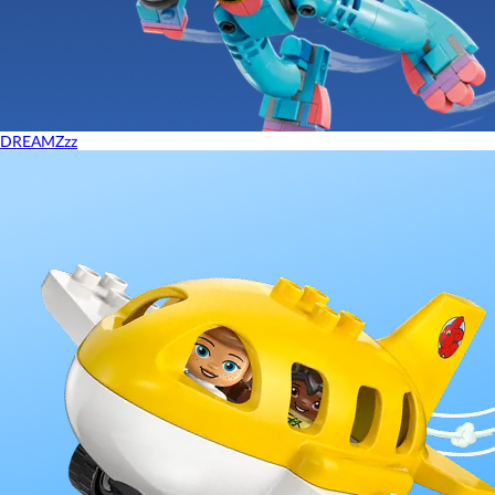
DREAMZzz