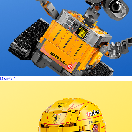
Disney™