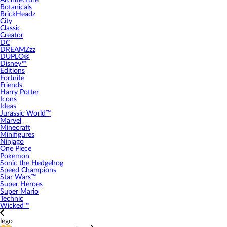
Architecture
Botanicals
BrickHeadz
City
Classic
Creator
DC
DREAMZzz
DUPLO®
Disney™
Editions
Fortnite
Friends
Harry Potter
Icons
Ideas
Jurassic World™
Marvel
Minecraft
Minifigures
Ninjago
One Piece
Pokemon
Sonic the Hedgehog
Speed Champions
Star Wars™
Super Heroes
Super Mario
Technic
Wicked™
lego