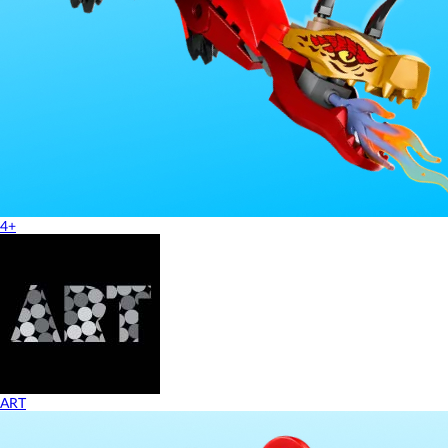
4+
ART