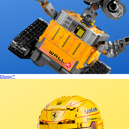
Disney™