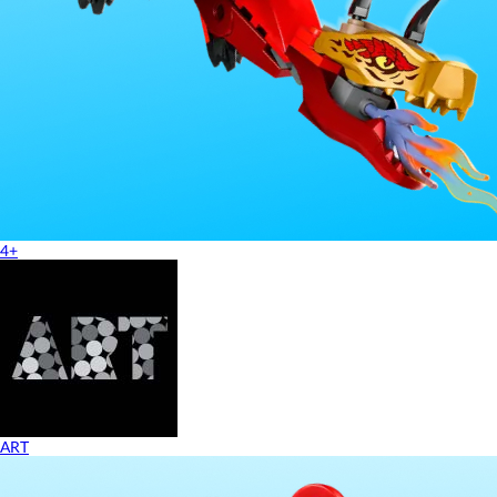
4+
ART