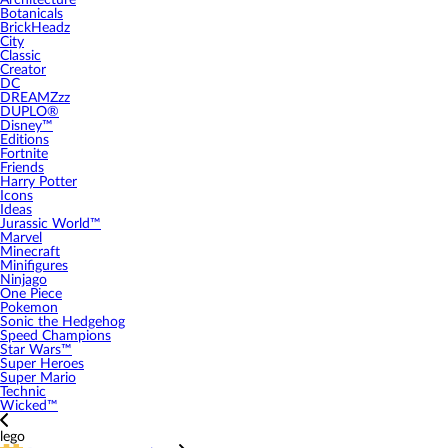
Architecture
Botanicals
BrickHeadz
City
Classic
Creator
DC
DREAMZzz
DUPLO®
Disney™
Editions
Fortnite
Friends
Harry Potter
Icons
Ideas
Jurassic World™
Marvel
Minecraft
Minifigures
Ninjago
One Piece
Pokemon
Sonic the Hedgehog
Speed Champions
Star Wars™
Super Heroes
Super Mario
Technic
Wicked™
lego