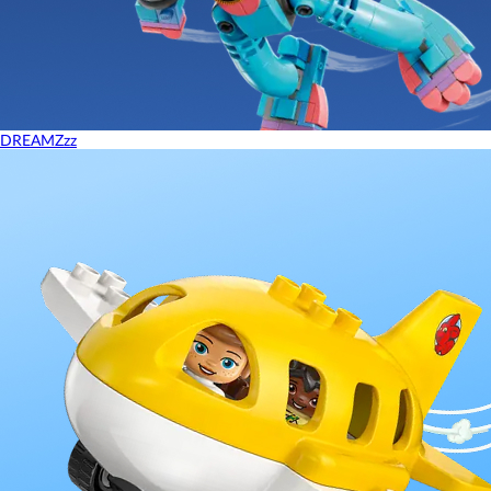
DREAMZzz