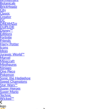
Architecture
Botanicals
BrickHeadz
City
Classic
Creator
DC
DREAMZzz
DUPLO®
Disney™
Editions
Fortnite
Friends
Harry Potter
Icons
Ideas
Jurassic World™
Marvel
Minecraft
Minifigures
Ninjago
One Piece
Pokemon
Sonic the Hedgehog
Speed Champions
Star Wars™
Super Heroes
Super Mario
Technic
Wicked™
lego