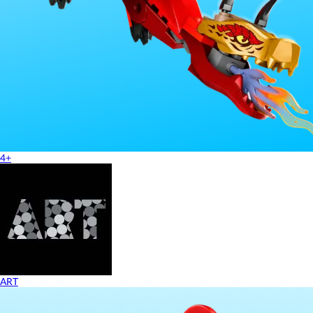
4+
ART