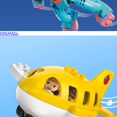
DREAMZzz