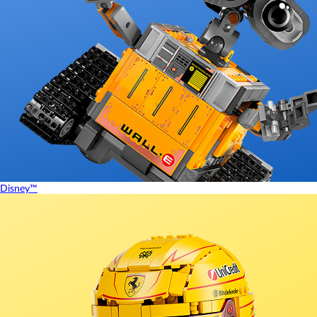
Disney™