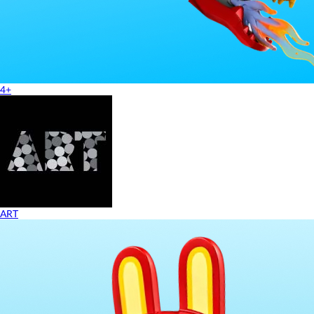
4+
ART