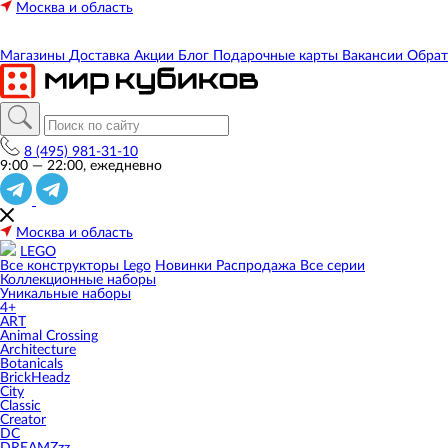
Москва и область
Магазины
Доставка
Акции
Блог
Подарочные карты
Вакансии
Обрат
8 (495) 981-31-10
9:00 — 22:00, ежедневно
Москва и область
LEGO
Все конструкторы Lego
Новинки
Распродажа
Все серии
Коллекционные наборы
Уникальные наборы
4+
ART
Animal Crossing
Architecture
Botanicals
BrickHeadz
City
Classic
Creator
DC