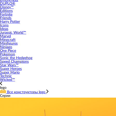
DREAMZzz
DUPLO®
Disney™
Editions
Fortnite
Friends
Harry Potter
Icons
Ideas
Jurassic World™
Marvel
Minecraft
Minifigures
Ninjago
One Piece
Pokemon
Sonic the Hedgehog
Speed Champions
Star Wars™
Super Heroes
Super Mario
Technic
Wicked™
lego
Все конструкторы lego
Серии