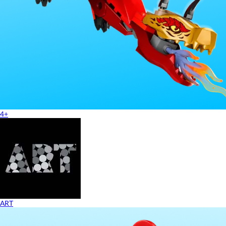
4+
ART