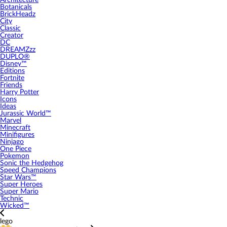
Architecture
Botanicals
BrickHeadz
City
Classic
Creator
DC
DREAMZzz
DUPLO®
Disney™
Editions
Fortnite
Friends
Harry Potter
Icons
Ideas
Jurassic World™
Marvel
Minecraft
Minifigures
Ninjago
One Piece
Pokemon
Sonic the Hedgehog
Speed Champions
Star Wars™
Super Heroes
Super Mario
Technic
Wicked™
lego