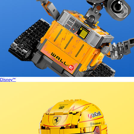
Disney™