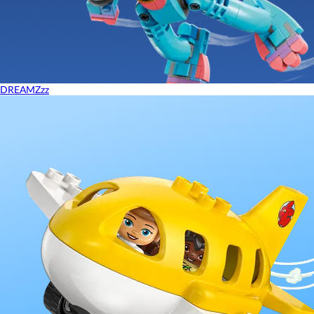
DREAMZzz