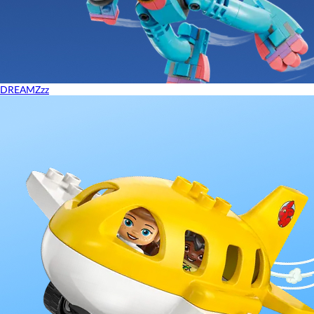
DREAMZzz