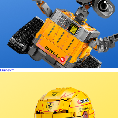
Disney™