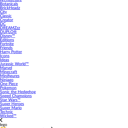
Architecture
Botanicals
BrickHeadz
City
Classic
Creator
DC
DREAMZzz
DUPLO®
Disney™
Editions
Fortnite
Friends
Harry Potter
Icons
Ideas
Jurassic World™
Marvel
Minecraft
Minifigures
Ninjago
One Piece
Pokemon
Sonic the Hedgehog
Speed Champions
Star Wars™
Super Heroes
Super Mario
Technic
Wicked™
lego